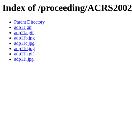
Index of /proceeding/ACRS2002
Parent Directory
adp11.gif
adp11a.gif
adp11b.jpg
adp11c.jpg
adp11d.jpg
adp11h.gif
adp11i.jpg